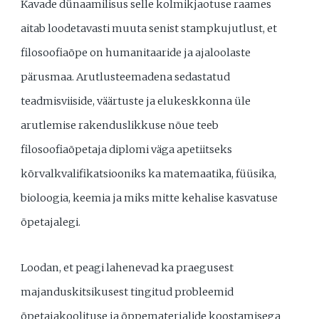
Kavade dünaamilisus selle kolmikjaotuse raames
aitab loodetavasti muuta senist stampkujutlust, et
filosoofiaõpe on humanitaaride ja ajaloolaste
pärusmaa. Arutlusteemadena sedastatud
teadmisviiside, väärtuste ja elukeskkonna üle
arutlemise rakenduslikkuse nõue teeb
filosoofiaõpetaja diplomi väga apetiitseks
kõrvalkvalifikatsiooniks ka matemaatika, füüsika,
bioloogia, keemia ja miks mitte kehalise kasvatuse
õpetajalegi.
Loodan, et peagi lahenevad ka praegusest
majanduskitsikusest tingitud probleemid
õpetajakoolituse ja õppematerjalide koostamisega