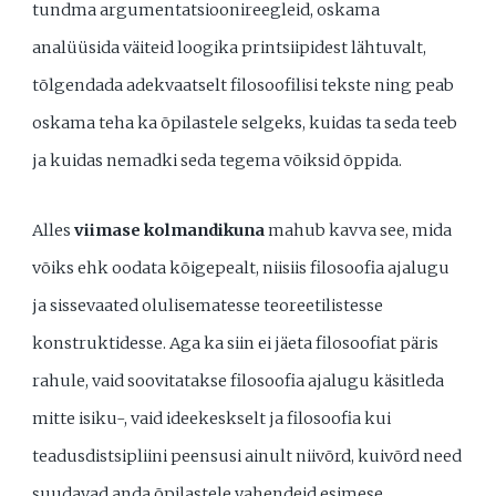
tundma argumentatsioonireegleid, oskama
analüüsida väiteid loogika printsiipidest lähtuvalt,
tõlgendada adekvaatselt filosoofilisi tekste ning peab
oskama teha ka õpilastele selgeks, kuidas ta seda teeb
ja kuidas nemadki seda tegema võiksid õppida.
Alles
viimase kolmandikuna
mahub kavva see, mida
võiks ehk oodata kõigepealt, niisiis filosoofia ajalugu
ja sissevaated olulisematesse teoreetilistesse
konstruktidesse. Aga ka siin ei jäeta filosoofiat päris
rahule, vaid soovitatakse filosoofia ajalugu käsitleda
mitte isiku-, vaid ideekeskselt ja filosoofia kui
teadusdistsipliini peensusi ainult niivõrd, kuivõrd need
suudavad anda õpilastele vahendeid esimese