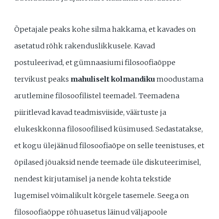
Õpetajale peaks kohe silma hakkama, et kavades on
asetatud rõhk rakenduslikkusele. Kavad
postuleerivad, et gümnaasiumi filosoofiaõppe
tervikust peaks
mahuliselt kolmandiku
moodustama
arutlemine filosoofilistel teemadel. Teemadena
piiritlevad kavad teadmisviiside, väärtuste ja
elukeskkonna filosoofilised küsimused. Sedastatakse,
et kogu ülejäänud filosoofiaõpe on selle teenistuses, et
õpilased jõuaksid nende teemade üle diskuteerimisel,
nendest kirjutamisel ja nende kohta tekstide
lugemisel võimalikult kõrgele tasemele. Seega on
filosoofiaõppe rõhuasetus läinud väljapoole