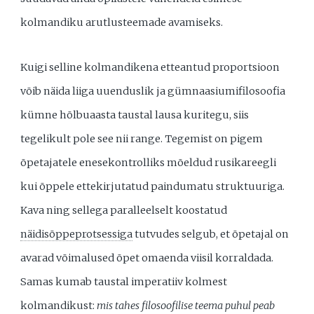
kolmandiku arutlusteemade avamiseks.
Kuigi selline kolmandikena etteantud proportsioon
võib näida liiga uuenduslik ja gümnaasiumifilosoofia
kümne hõlbuaasta taustal lausa kuritegu, siis
tegelikult pole see nii range. Tegemist on pigem
õpetajatele enesekontrolliks mõeldud rusikareegli
kui õppele ettekirjutatud paindumatu struktuuriga.
Kava ning sellega paralleelselt koostatud
näidisõppeprotsessiga
tutvudes selgub, et õpetajal on
avarad võimalused õpet omaenda viisil korraldada.
Samas kumab taustal imperatiiv kolmest
kolmandikust:
mis tahes filosoofilise teema puhul peab