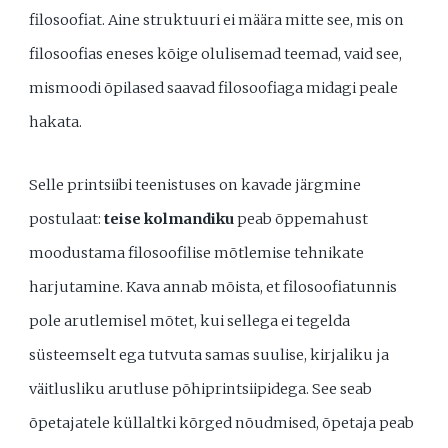
filosoofiat. Aine struktuuri ei määra mitte see, mis on
filosoofias eneses kõige olulisemad teemad, vaid see,
mismoodi õpilased saavad filosoofiaga midagi peale
hakata.
Selle printsiibi teenistuses on kavade järgmine
postulaat:
teise kolmandiku
peab õppemahust
moodustama filosoofilise mõtlemise tehnikate
harjutamine. Kava annab mõista, et filosoofiatunnis
pole arutlemisel mõtet, kui sellega ei tegelda
süsteemselt ega tutvuta samas suulise, kirjaliku ja
väitlusliku arutluse põhiprintsiipidega. See seab
õpetajatele küllaltki kõrged nõudmised, õpetaja peab