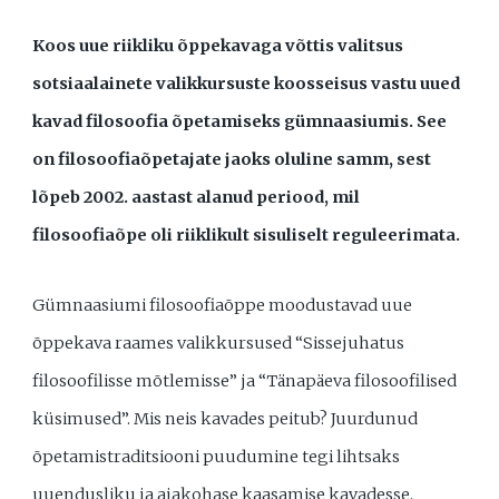
Koos uue riikliku õppekavaga võttis valitsus
sotsiaalainete valikkursuste koosseisus vastu uued
kavad filosoofia õpetamiseks gümnaasiumis. See
on filosoofiaõpetajate jaoks oluline samm, sest
lõpeb 2002. aastast alanud periood, mil
filosoofiaõpe oli riiklikult sisuliselt reguleerimata.
Gümnaasiumi filosoofiaõppe moodustavad uue
õppekava raames valikkursused “Sissejuhatus
filosoofilisse mõtlemisse” ja “Tänapäeva filosoofilised
küsimused”. Mis neis kavades peitub? Juurdunud
õpetamistraditsiooni puudumine tegi lihtsaks
uuendusliku ja ajakohase kaasamise kavadesse.