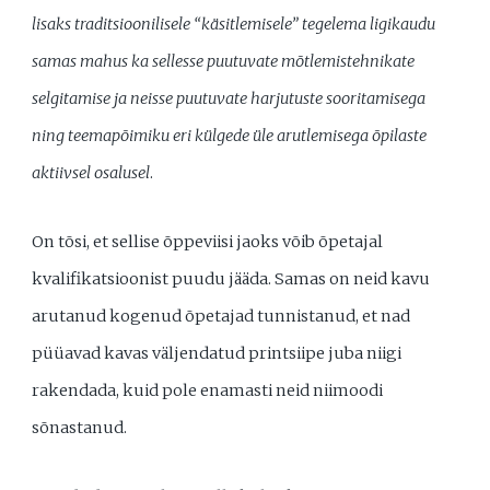
lisaks traditsioonilisele “käsitlemisele” tegelema ligikaudu
samas mahus ka sellesse puutuvate mõtlemistehnikate
selgitamise ja neisse puutuvate harjutuste sooritamisega
ning teemapõimiku eri külgede üle arutlemisega õpilaste
aktiivsel osalusel
.
On tõsi, et sellise õppeviisi jaoks võib õpetajal
kvalifikatsioonist puudu jääda. Samas on neid kavu
arutanud kogenud õpetajad tunnistanud, et nad
püüavad kavas väljendatud printsiipe juba niigi
rakendada, kuid pole enamasti neid niimoodi
sõnastanud.