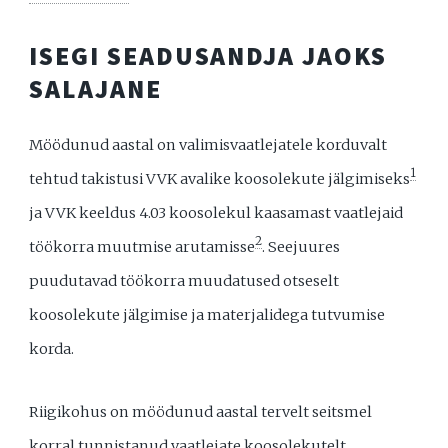
ISEGI SEADUSANDJA JAOKS
SALAJANE
Möödunud aastal on valimisvaatlejatele korduvalt
1
tehtud takistusi VVK avalike koosolekute jälgimiseks
ja VVK keeldus 4.03 koosolekul kaasamast vaatlejaid
2
töökorra muutmise arutamisse
. Seejuures
puudutavad töökorra muudatused otseselt
koosolekute jälgimise ja materjalidega tutvumise
korda.
Riigikohus on möödunud aastal tervelt seitsmel
korral tunnistanud vaatlejate koosolekutelt