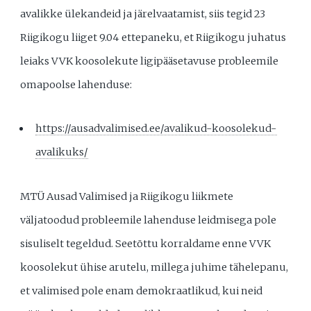
avalikke ülekandeid ja järelvaatamist, siis tegid 23
Riigikogu liiget 9.04 ettepaneku, et Riigikogu juhatus
leiaks VVK koosolekute ligipääsetavuse probleemile
omapoolse lahenduse:
https://ausadvalimised.ee/avalikud-koosolekud-
avalikuks/
MTÜ Ausad Valimised ja Riigikogu liikmete
väljatoodud probleemile lahenduse leidmisega pole
sisuliselt tegeldud. Seetõttu korraldame enne VVK
koosolekut ühise arutelu, millega juhime tähelepanu,
et valimised pole enam demokraatlikud, kui neid