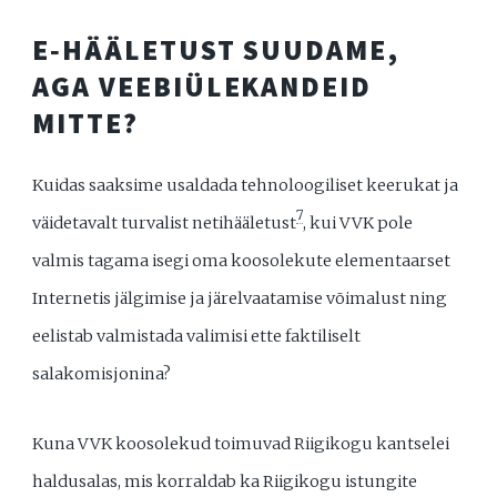
E‑HÄÄLETUST SUUDAME,
AGA VEEBIÜLEKANDEID
MITTE?
Kuidas saaksime usaldada tehnoloogiliset keerukat ja
7
väidetavalt turvalist netihääletust
, kui VVK pole
valmis tagama isegi oma koosolekute elementaarset
Internetis jälgimise ja järelvaatamise võimalust ning
eelistab valmistada valimisi ette faktiliselt
salakomisjonina?
Kuna VVK koosolekud toimuvad Riigikogu kantselei
haldusalas, mis korraldab ka Riigikogu istungite