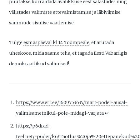
püütakse korraldada avalikkuse eest salastades ning
välistades valimiste ettevalmistamise ja läbiviimise
sammude sisulise vaatlemise.
Tulge
esmaspäeval kl 14 Toompeale
, et arutada
üheskoos, mida saame teha, et tagada Eesti Vabariigis
demokraatlikud valimised!
https://www.err.ee/1609753635/mart-poder-ausal-
valimisametnikul-pole-midagi-varjata
↩︎
https://p6drad-
teel.net/~p6der/k6/Taotlus%20ja%20ettepanekud%