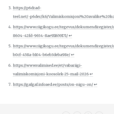
https://p6drad-
teel.net/~p6der/k6/Valimiskomisjoni%20avalike%2
https://www.riigikogu.ee/tegevus/dokumendiregister
8604-42fd-9654-8ae911659171/
↩︎
https://www.riigikogu.ee/tegevus/dokumendiregiste
b0cf-458a-b104-b6eb3deba98e/
↩︎
https://www.valimised.ee/et/vabariigi-
valimiskomisjoni-koosolek-25-mail-2026
↩︎
https://gafgaf.infoaed.ee/posts/on-nigu-on/
↩︎