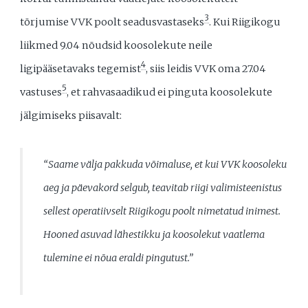
3
tõrjumise VVK poolt seadusvastaseks
. Kui Riigikogu
liikmed 9.04 nõudsid koosolekute neile
4
ligipääsetavaks tegemist
, siis leidis VVK oma 27.04
5
vastuses
, et rahvasaadikud ei pinguta koosolekute
jälgimiseks piisavalt:
“Saame välja pakkuda võimaluse, et kui VVK koosoleku
aeg ja päevakord selgub, teavitab riigi valimisteenistus
sellest operatiivselt Riigikogu poolt nimetatud inimest.
Hooned asuvad lähestikku ja koosolekut vaatlema
tulemine ei nõua eraldi pingutust.”