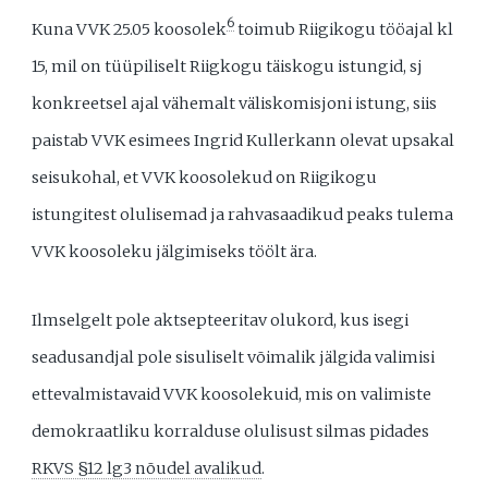
6
Kuna VVK 25.05 koosolek
toimub Riigikogu tööajal kl
15, mil on tüüpiliselt Riigkogu täiskogu istungid, sj
konkreetsel ajal vähemalt väliskomisjoni istung, siis
paistab VVK esimees Ingrid Kullerkann olevat upsakal
seisukohal, et VVK koosolekud on Riigikogu
istungitest olulisemad ja rahvasaadikud peaks tulema
VVK koosoleku jälgimiseks töölt ära.
Ilmselgelt pole aktsepteeritav olukord, kus isegi
seadusandjal pole sisuliselt võimalik jälgida valimisi
ettevalmistavaid VVK koosolekuid, mis on valimiste
demokraatliku korralduse olulisust silmas pidades
RKVS §12 lg3 nõudel avalikud
.