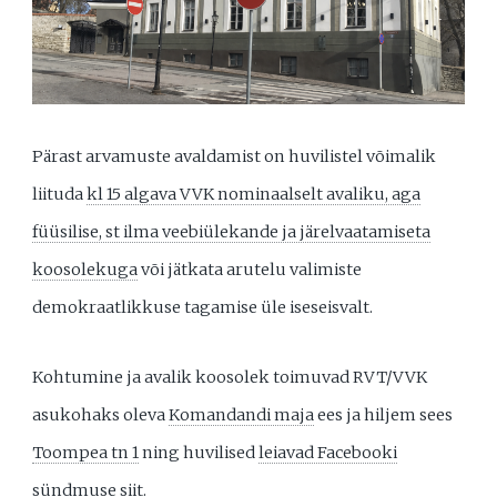
Pärast arvamuste avaldamist on huvilistel võimalik
liituda
kl 15 algava VVK nominaalselt avaliku, aga
füüsilise, st ilma veebiülekande ja järelvaatamiseta
koosolekuga
või jätkata arutelu valimiste
demokraatlikkuse tagamise üle iseseisvalt.
Kohtumine ja avalik koosolek toimuvad RVT/VVK
asukohaks oleva
Komandandi maja
ees ja hiljem sees
Toompea tn 1
ning huvilised
leiavad Facebooki
sündmuse siit
.