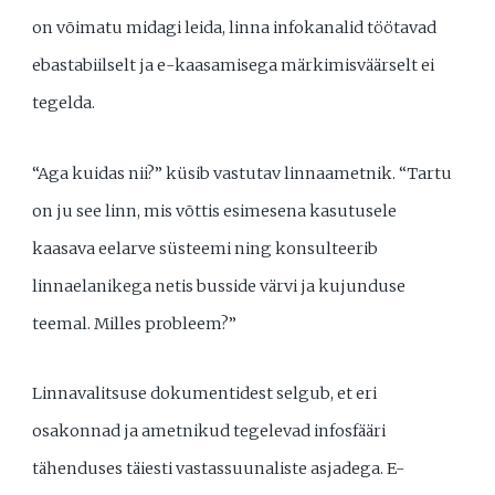
on võimatu midagi leida, linna infokanalid töötavad
ebastabiilselt ja e-kaasamisega märkimisväärselt ei
tegelda.
“Aga kuidas nii?” küsib vastutav linnaametnik. “Tartu
on ju see linn, mis võttis esimesena kasutusele
kaasava eelarve süsteemi ning konsulteerib
linnaelanikega netis busside värvi ja kujunduse
teemal. Milles probleem?”
Linnavalitsuse dokumentidest selgub, et eri
osakonnad ja ametnikud tegelevad infosfääri
tähenduses täiesti vastassuunaliste asjadega. E-