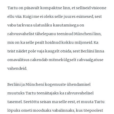
Tartu on piisavalt kompaktne linn, et selliseid visioone
ellu viia. Kuigi me ei oleks selle juures esimesed, sest
vaba tarkvara ulatusliku kasutamisega on
rahvusvahelist tähelepanu teeninud Müncheni linn,
mis on ka selle pealt hoidnud kokku miljoneid. Ka
teist näidet pole vaja kaugelt otsida, sest Berliini linna
omavalitsus rakendab mitmekülgselt rahvaalgatuse
vahendeid.
Berliini ja Müncheni kogemuste ühendamisel
muutuks Tartu teenäitajaks ka rahvusvahelisel
tasemel. Seetõttu seisan ma selle eest, et muuta Tartu
lõpuks ometi moodsaks vabalinnaks, kus tõepoolest