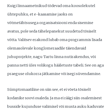
Kuigi linnaametnikud tõdevad oma koosolekutel
ühtepuhku, et e-kaasamise jaoks on
võtmetähtsusega organisatsiooni enda sisemine
avatus, pole seda tähelepanekut suudetud tõsiselt
võtta. Valitsev erakond lubab oma programmis lisada
olemasolevale konglomeraadile täiendavaid
juhuprojekte, nagu Tartu linna nutirakendus, või
panna netti üles volikogu hääletuste tabeli. See on aga
praeguse olukorra jätkamine või isegi süvendamine.
Sümptomaatiline on siin see, et ei võeta tõsiselt
kodanike soovi osaleda. Ja ma ei räägi siin osalemisest
busside kujunduse valimisel või musta auku kaduvate