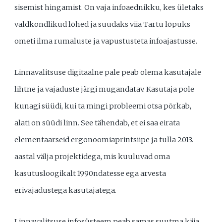
sisemist hingamist. On vaja infoaednikku, kes ületaks
valdkondlikud lõhed ja suudaks viia Tartu lõpuks
ometi ilma rumaluste ja vapustusteta infoajastusse.
Linnavalitsuse digitaalne pale peab olema kasutajale
lihtne ja vajaduste järgi mugandatav. Kasutaja pole
kunagi süüdi, kui ta mingi probleemi otsa põrkab,
alati on süüdi linn. See tähendab, et ei saa eirata
elementaarseid ergonoomiaprintsiipe ja tulla 2013.
aastal välja projektidega, mis kuuluvad oma
kasutusloogikalt 1990ndatesse ega arvesta
erivajadustega kasutajatega.
Linnavalitsuse infosüsteem peab samas suutma käia