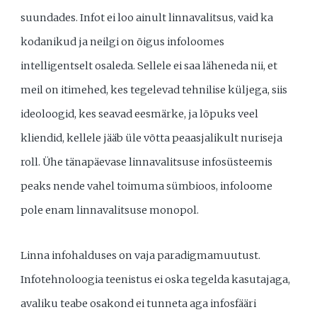
suundades. Infot ei loo ainult linnavalitsus, vaid ka
kodanikud ja neilgi on õigus infoloomes
intelligentselt osaleda. Sellele ei saa läheneda nii, et
meil on itimehed, kes tegelevad tehnilise küljega, siis
ideoloogid, kes seavad eesmärke, ja lõpuks veel
kliendid, kellele jääb üle võtta peaasjalikult nuriseja
roll. Ühe tänapäevase linnavalitsuse infosüsteemis
peaks nende vahel toimuma sümbioos, infoloome
pole enam linnavalitsuse monopol.
Linna infohalduses on vaja paradigmamuutust.
Infotehnoloogia teenistus ei oska tegelda kasutajaga,
avaliku teabe osakond ei tunneta aga infosfääri