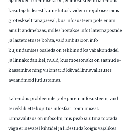
ajahetkel. Tulemuseks on, et infosüsteemi lahendus
kasutajaliidesest kuni ehituskivideni mõjub iseäranis
groteskselt tänapäeval, kus infosüsteem pole enam
ainult andmebaas, milles hoitakse infot laternapostide
ja lastetoetuste kohta, vaid ambitsioon info
kujundamises osaleda on tekkinud ka vabakondadel
ja linnakodanikel, nüüd, kus moesõnaks on saanud e-
kaasamine ning visionäärid käivad linnavalitsuses
avaandmeid jutlustamas.
Lahendus probleemile pole parem infosüsteem, vaid
terviklik ettekujutus infosfääri toimimisest.
Linnavalitsus on infosõlm, mis peab suutma töötada
väga erinevatel kihtidel ja liidestuda kõigis vajalikes