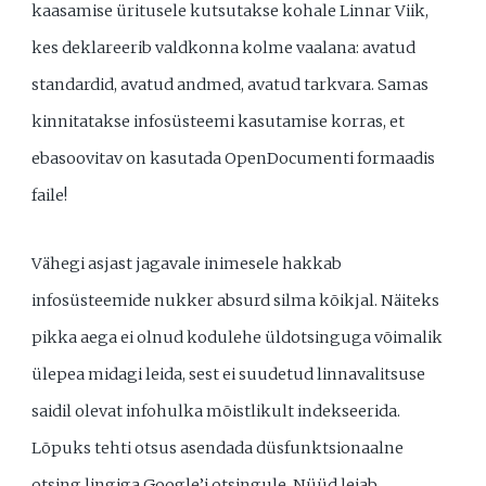
kaasamise üritusele kutsutakse kohale Linnar Viik,
kes deklareerib valdkonna kolme vaalana: avatud
standardid, avatud andmed, avatud tarkvara. Samas
kinnitatakse infosüsteemi kasutamise korras, et
ebasoovitav on kasutada OpenDocumenti formaadis
faile!
Vähegi asjast jagavale inimesele hakkab
infosüsteemide nukker absurd silma kõikjal. Näiteks
pikka aega ei olnud kodulehe üldotsinguga võimalik
ülepea midagi leida, sest ei suudetud linnavalitsuse
saidil olevat infohulka mõistlikult indekseerida.
Lõpuks tehti otsus asendada düsfunktsionaalne
otsing lingiga Google’i otsingule. Nüüd leiab