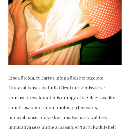
Ei saa ütelda, et Tartus infoga üldse ei tegeleta.
Linnavalitsuses on hulk täiesti märkimisväärse
suurusega osakondi, mis muuga ei tegelegi: avalike
suhete osakond, infotehnoloogia teenistus,
linnavalitsuse infokeskus jms. Ent siiski valitseb
linnarahva seas ühtne arusaam, et Tartu kodulehelt