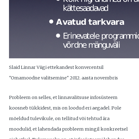
Slaid Linnar Viigi ettekandest konverentsil
"Omamoodne valitsemine" 2012. aasta novembris
Probleem on selles, et linnavalitsuse infosüsteem
koosneb tükkidest, mis on loodud eri aegadel. Pole
mõeldud tulevikule, on tellitud või tehtud ära
moodulid, et lahendada probleem mingil konkreetsel