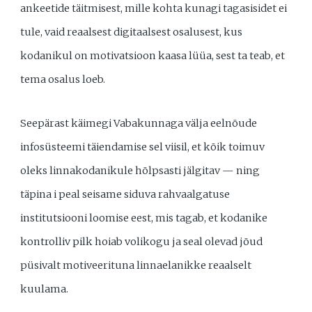
ankeetide täitmisest, mille kohta kunagi tagasisidet ei
tule, vaid reaalsest digitaalsest osalusest, kus
kodanikul on motivatsioon kaasa lüüa, sest ta teab, et
tema osalus loeb.
Seepärast käimegi Vabakunnaga välja eelnõude
infosüsteemi täiendamise sel viisil, et kõik toimuv
oleks linnakodanikule hõlpsasti jälgitav — ning
täpina i peal seisame siduva rahvaalgatuse
institutsiooni loomise eest, mis tagab, et kodanike
kontrolliv pilk hoiab volikogu ja seal olevad jõud
püsivalt motiveerituna linnaelanikke reaalselt
kuulama.