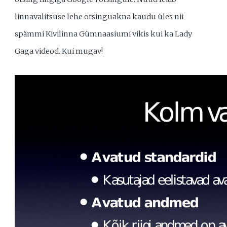
linnavalitsuse lehe otsinguakna kaudu üles nii
spämmi Kivilinna Gümnaasiumi vikis kui ka Lady
Gaga videod. Kui mugav!