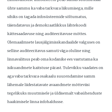
ühte sammu ka vaba tarkvara liikumisega, mille
sihiks on tagada infosüsteemide sõltumatus,
täiendatavus ja demokraatlikkus lähtekoodi
kättesaadavuse ning auditeeritavuse mõttes.
Ülemaailmsete lausjälgimisskandaalide valguses on
selline auditeeritavus samuti väga oluline ning
linnavalitsus peab oma kodanike ees vastutama ka
isikuandmete kaitstuse pärast. Tulevikku vaadates on
aga vaba tarkvara osakaalu suurendamine samm
lähemale liidestatavate avaandmete mõtteviisi
tegelikuks muutmisele ja üldisemalt vabaühenduste
haakimisele linna infohaldusse.