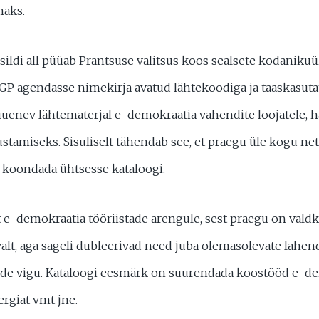
maks.
 sildi all püüab Prantsuse valitsus koos sealsete kodanik
GP agendasse nimekirja avatud lähtekoodiga ja taaskasuta
 uuenev lähtematerjal e-demokraatia vahendite loojatele, h
ustamiseks. Sisuliselt tähendab see, et praegu üle kogu net
 koondada ühtsesse kataloogi.
t e-demokraatia tööriistade arengule, sest praegu on val
alt, aga sageli dubleerivad need juba olemasolevate lahen
e vigu. Kataloogi eesmärk on suurendada koostööd e-dem
ergiat vmt jne.