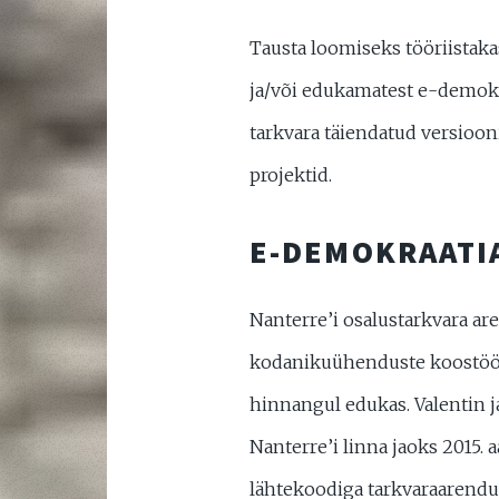
Tausta loomiseks tööriistaka
ja/või edukamatest e-demokr
tarkvara täiendatud versioo
projektid.
E-DEMOKRAATI
Nanterre’i osalustarkvara ar
kodanikuühenduste koostöös l
hinnangul edukas. Valentin 
Nanterre’i linna jaoks 2015. 
lähtekoodiga tarkvaraarendu