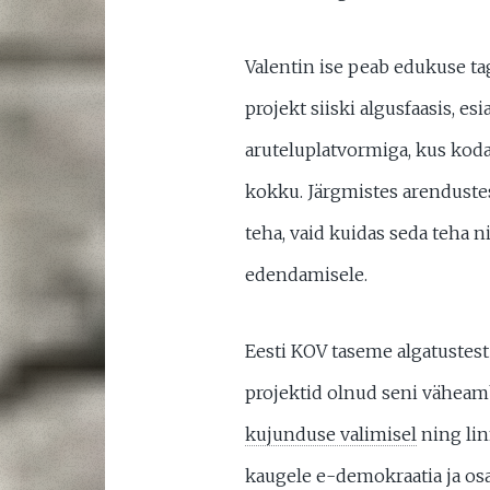
Valentin ise peab edukuse ta
projekt siiski algusfaasis, e
aruteluplatvormiga, kus kod
kokku. Järgmistes arendustes 
teha, vaid kuidas seda teha 
edendamisele.
Eesti KOV taseme algatustest
projektid olnud seni väheam
kujunduse valimisel
ning lin
kaugele e-demokraatia ja osa