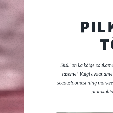
PIL
T
Siiski on ka kõige edukam
tasemel. Kuigi avaandmet
seadusloomest ning markeerid
protokollid