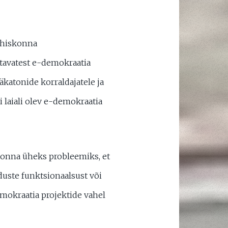
uühiskonna
tavatest e-demokraatia
äkatonide korraldajatele ja
i laiali olev e-demokraatia
dkonna üheks probleemiks, et
duste funktsionaalsust või
okraatia projektide vahel