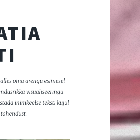
ATIA
TI
 alles oma arengu esimesel
ndusrikka visualiseeringu
stada inimkeelse teksti kujul
t tähendust.