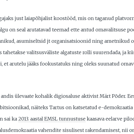
gajaks just laiapõhjalist koostööd, mis on taganud platvor
sialgu on seal arutatavad teemad ette antud omavalitsuse p
anikud, asumiseltsid jt organisatsioonid ning ametnikud 
tahetakse valitsusväliste algatuste rolli suurendada, ja kü
nii, et arutelu jääks fookustatuks ning oleks suunatud oma
 andis ülevaate kohalik digiosaluse aktivist Märt Põder. 
bitsioonikad, näiteks Tartus on katsetatud e-demokraatia
n sai ka
2013. aastal EMSL tunnustuse
kaasava eelarve pilo
lusdemokraatia vahendite sisulisest rakendamisest, nii o