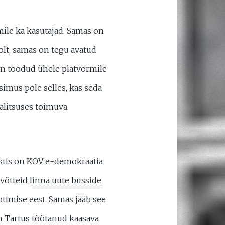
mile ka kasutajad. Samas on
oolt, samas on tegu avatud
on toodud ühele platvormile
simus pole selles, kas seda
valitsuses toimuva
Eestis on KOV e-demokraatia
 võtteid
linna uute busside
otimise eest. Samas jääb see
n Tartus töötanud kaasava