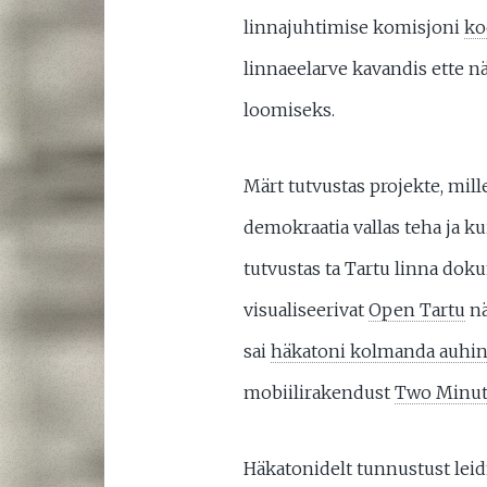
linnajuhtimise komisjoni
ko
linnaeelarve kavandis ette n
loomiseks.
Märt tutvustas projekte, mil
demokraatia vallas teha ja k
tutvustas ta Tartu linna dok
visualiseerivat
Open Tartu
nä
sai
häkatoni kolmanda auhi
mobiilirakendust
Two Minute
Häkatonidelt tunnustust leid