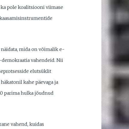
ka pole koalitsiooni viimase
d kaasamisinstrumentide
näidata, mida on võimalik e-
 e-demokraatia vahendeid. Nii
eprotsesside elutsüklit
 häkatonil kahe päevaga ja
 30 parima hulka jõudnud
ärane vahend, kuidas