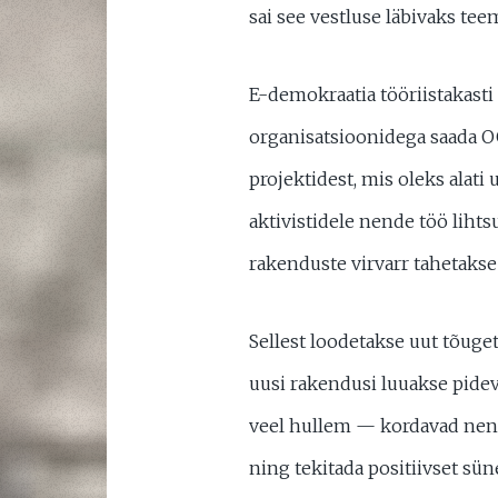
sai see vestluse läbivaks tee
E-demokraatia tööriistakasti
organisatsioonidega saada O
projektidest, mis oleks alati
aktivistidele nende töö lihts
rakenduste virvarr tahetakse
Sellest loodetakse uut tõuge
uusi rakendusi luuakse pidev
veel hullem — kordavad nend
ning tekitada positiivset sün