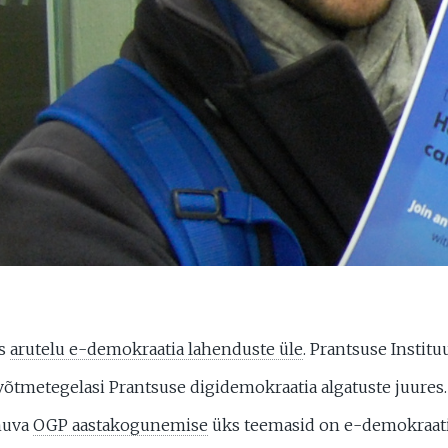
is
arutelu e-demokraatia lahenduste üle
. Prantsuse Institu
 võtmetegelasi Prantsuse digidemokraatia algatuste juures
imuva
OGP aastakogunemise
üks teemasid on e-demokraatia 