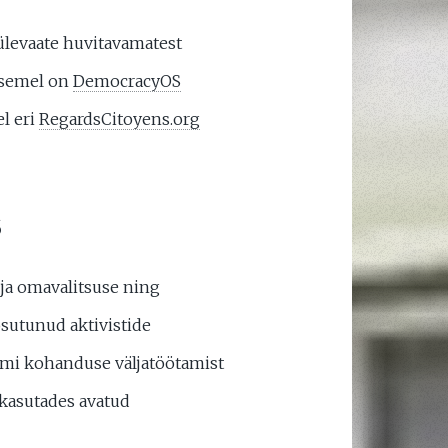
ülevaate huvitavamatest
asemel on
DemocracyOS
el eri
RegardsCitoyens.org
S
ja omavalitsuse ning
sutunud aktivistide
rmi kohanduse väljatöötamist
 kasutades avatud