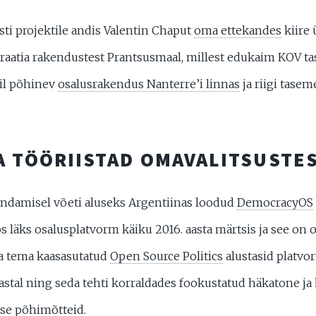
sti projektile andis Valentin Chaput
oma ettekandes
kiire 
aatia rakendustest Prantsusmaal, millest edukaim KOV t
nil põhinev
osalusrakendus Nanterre’i linnas
ja riigi tasem
A TÖÖRIISTAD OMAVALITSUSTE
endamisel võeti aluseks Argentiinas loodud
DemocracyOS
äks osalusplatvorm käiku 2016. aasta märtsis ja see on o
ja tema kaasasutatud
Open Source Politics
alustasid platvo
aastal ning seda tehti korraldades fookustatud häkatone ja
se põhimõtteid.