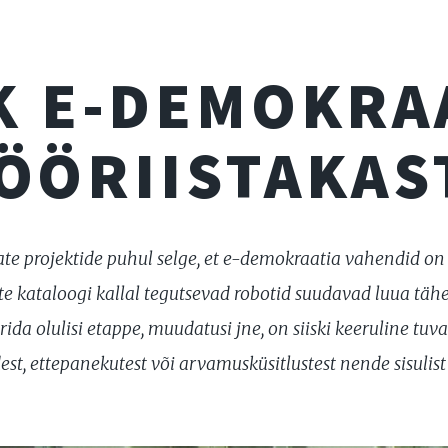
K E-DEMOKRA
ÖÖRIISTAKAS
ate projektide puhul selge, et e-demokraatia vahendid on
e kataloogi kallal tegutsevad robotid suudavad luua tähe
a olulisi etappe, muudatusi jne, on siiski keeruline tuva
est, ettepanekutest või arvamusküsitlustest nende sisulis